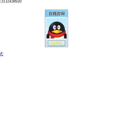
32438920
式