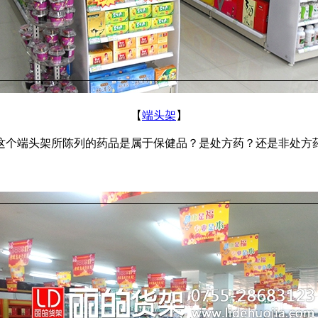
【
端头架
】
个端头架所陈列的药品是属于保健品？是处方药？还是非处方