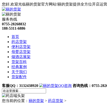
您好,欢迎光临丽的货架官方网站!丽的货架提供全方位开店运营
服务热线
0755-28268832
188-5311-6886
首页
药店货架
便利店货架
母婴店货架
烟酒店展架
货架百科
经典案例
关于我们
货架配件
客服QQ：3132438920
咨询热线：0755-2826
您当前的位置：
丽的货架
>
药店货架
>