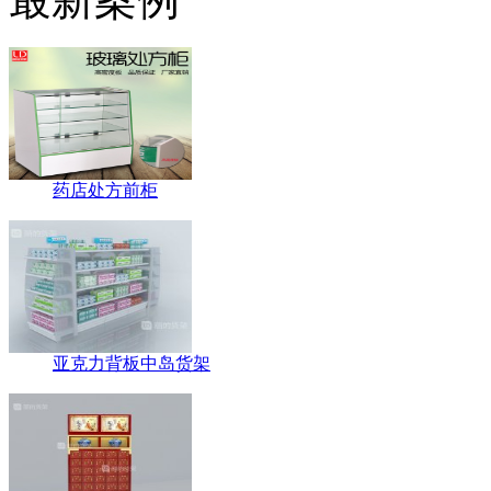
药店处方前柜
亚克力背板中岛货架