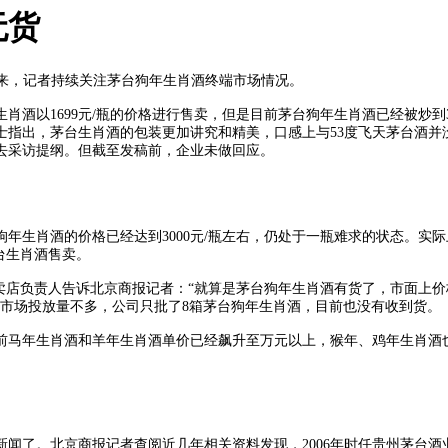
无货
以来，记者持续关注茅台狗年生肖酒终端市场情况。
以1699元/瓶的价格进行售卖，但是目前茅台狗年生肖酒已经被炒到3
士指出，茅台生肖酒的包装更加讲究和精美，口感上与53度飞天茅台酒并
去采访提纲。但截至发稿前，企业未做回应。
酒的价格已经达到3000元/瓶左右，仍处于一瓶难求的状态。实际上，
台生肖酒售卖。
责人告诉北京商报记者：“就算是茅台狗年生肖酒有货了，市面上价格已经
于市场投放量不多，公司只批了8箱茅台狗年生肖酒，目前也没有收到货。
生肖酒和羊年生肖酒单价已经飙升至万元以上，猴年、鸡年生肖酒也达到了
。北京商报记者查阅近几年相关资料发现，2006年时任贵州茅台酒业集