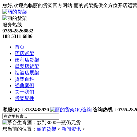
您好,欢迎光临丽的货架官方网站!丽的货架提供全方位开店运营
服务热线
0755-28268832
188-5311-6886
首页
药店货架
便利店货架
母婴店货架
烟酒店展架
货架百科
经典案例
关于我们
货架配件
客服QQ：3132438920
咨询热线：0755-2826
您当前的位置：
丽的货架
>
新闻资讯
>