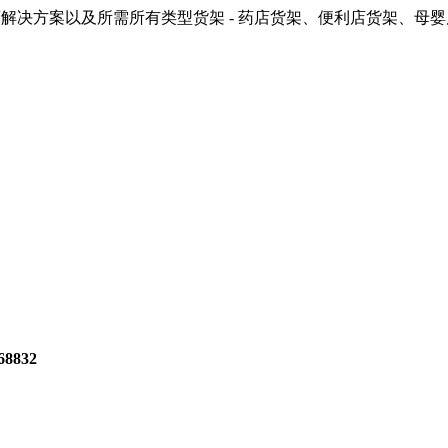
解决方案以及所需所有类型货架 - 药店货架、便利店货架、母
8832