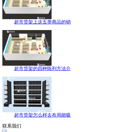
超市货架上这五类商品的销
超市货架的四种陈列方法介
超市货架怎么样去布局能吸
联系我们