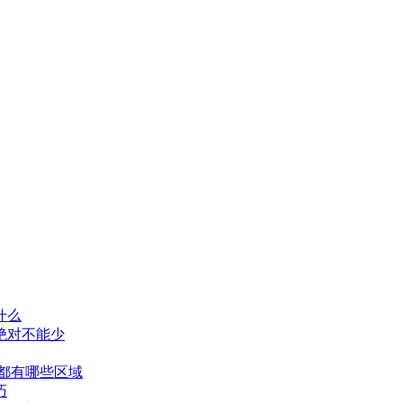
什么
绝对不能少
都有哪些区域
巧