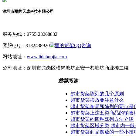
深圳市丽的天成科技有限公司
服务热线：
0755-28268832
客服Q Q：
3132438920
网站地址：
www.lidehuojia.com
公司地址：
深圳市龙岗区横岗塘坑正安一巷塘坑商业楼二楼
推荐阅读
超市货架陈列的几个原则
超市货架摆放要注意什么
超市货架布局和陈列的要点是
超市货架上这五类商品的销售
超市货架的四种陈列方法介绍
超市货架区域分类,超市内一般
超市货架商品摆放的一些小技