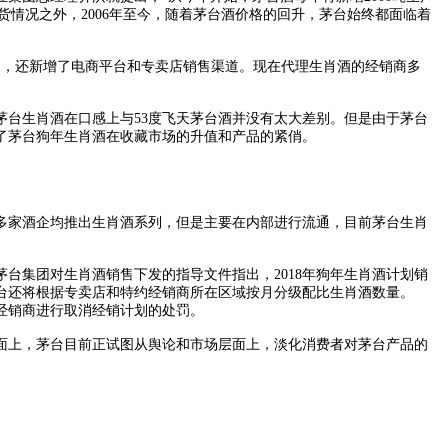
缺货情况之外，2006年至今，随着茅台酒价格的回升，茅台始终都面临着
，还新增了电商平台和专卖店销售渠道。现在代理生肖酒的经销商多
台生肖酒在口感上与53度飞天茅台酒并没有太大差别。但是由于茅台
了茅台狗年生肖酒在收藏市场的升值和产品的紧俏。
家酒企均推出生肖酒系列，但是主要在内部进行流通，目前茅台生肖
台集团对生肖酒销售下发的指导文件指出，2018年狗年生肖酒计划销
台还将根据专卖店和特约经销商所在区域按月分级配比生肖酒数量。
的经销商进行取消经销计划的处罚。
上，茅台目前正试图从舆论和市场层面上，淡化消费者对茅台产品的