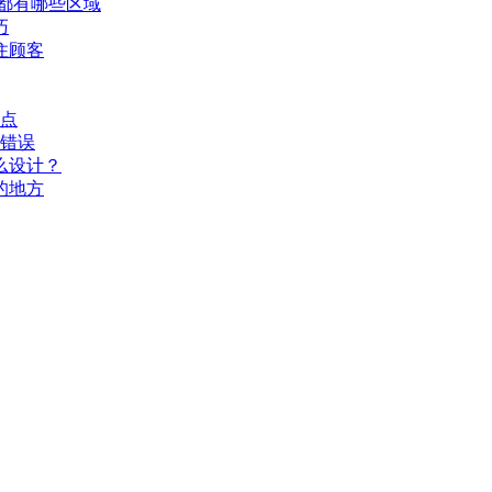
都有哪些区域
巧
住顾客
要点
个错误
么设计？
的地方