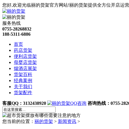
您好,欢迎光临丽的货架官方网站!丽的货架提供全方位开店运营
服务热线
0755-28268832
188-5311-6886
首页
药店货架
便利店货架
母婴店货架
烟酒店展架
货架百科
经典案例
关于我们
货架配件
客服QQ：3132438920
咨询热线：0755-2826
您当前的位置：
丽的货架
>
新闻资讯
>