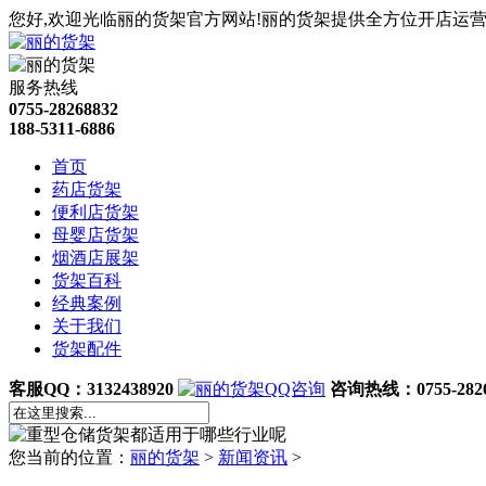
您好,欢迎光临丽的货架官方网站!丽的货架提供全方位开店运营
服务热线
0755-28268832
188-5311-6886
首页
药店货架
便利店货架
母婴店货架
烟酒店展架
货架百科
经典案例
关于我们
货架配件
客服QQ：3132438920
咨询热线：0755-2826
您当前的位置：
丽的货架
>
新闻资讯
>