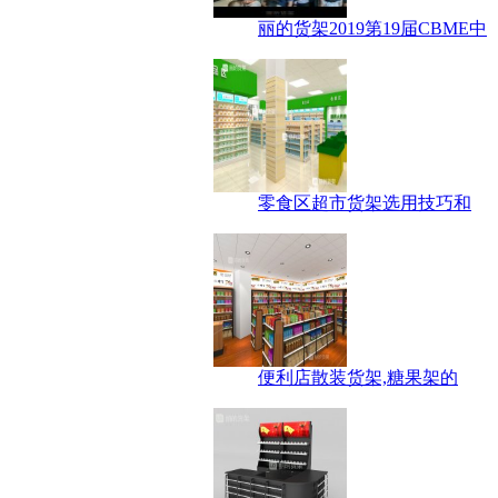
丽的货架2019第19届CBME中
零食区超市货架选用技巧和
便利店散装货架,糖果架的