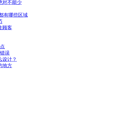
绝对不能少
都有哪些区域
巧
住顾客
要点
个错误
么设计？
的地方