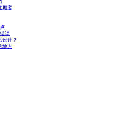
巧
住顾客
要点
个错误
么设计？
的地方