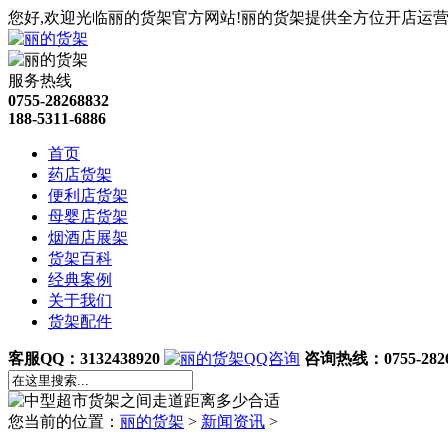
您好,欢迎光临丽的货架官方网站!丽的货架提供全方位开店运营
服务热线
0755-28268832
188-5311-6886
首页
药店货架
便利店货架
母婴店货架
烟酒店展架
货架百科
经典案例
关于我们
货架配件
客服QQ：3132438920
咨询热线：0755-2826
您当前的位置：
丽的货架
>
新闻资讯
>