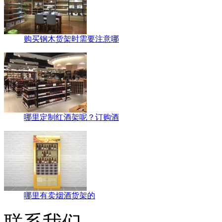
购买钢木货架时需要注意哪
哪里定制红酒架呢？订购酒
哪里有卖烟酒货架的